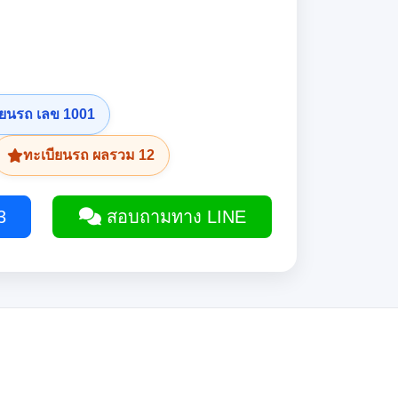
ียนรถ เลข 1001
ทะเบียนรถ ผลรวม 12
3
สอบถามทาง LINE