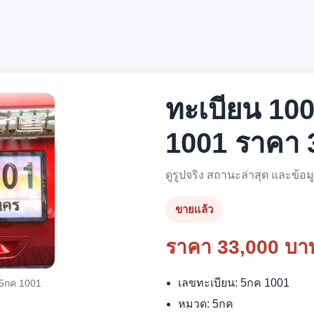
ทะเบียน 10
1001 ราคา 
ดูรูปจริง สถานะล่าสุด และข้อม
ขายแล้ว
ราคา 33,000 บา
เลขทะเบียน: 5กค 1001
 5กค 1001
หมวด: 5กค