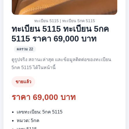
ทะเบียน 5115 | ทะเบียน 5กค 5115
ทะเบียน 5115 ทะเบียน 5กค
5115 ราคา 69,000 บาท
ผลรวม 22
ดูรูปจริง สถานะล่าสุด และข้อมูลติดต่อของทะเบียน
5กค 5115 ได้ในหน้านี้
ขายแล้ว
ราคา 69,000 บาท
เลขทะเบียน: 5กค 5115
หมวด: 5กค