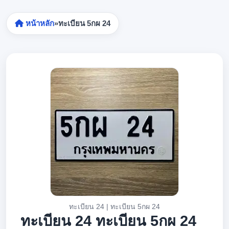
หน้าหลัก
»
ทะเบียน 5กผ 24
ทะเบียน 24 | ทะเบียน 5กผ 24
ทะเบียน 24 ทะเบียน 5กผ 24