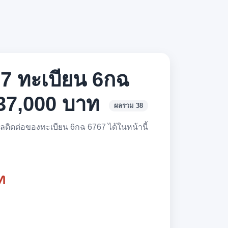
67 ทะเบียน 6กฉ
37,000 บาท
ผลรวม 38
ูลติดต่อของทะเบียน 6กฉ 6767 ได้ในหน้านี้
ท