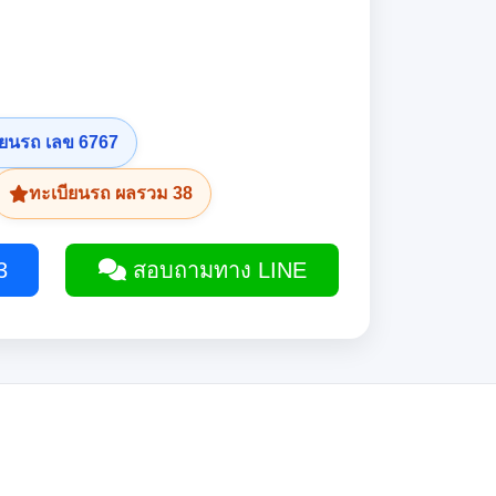
ียนรถ เลข 6767
ทะเบียนรถ ผลรวม 38
3
สอบถามทาง LINE