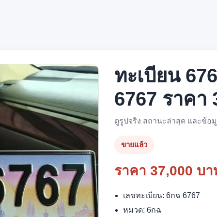
ทะเบียน 67
6767 ราคา 
ดูรูปจริง สถานะล่าสุด และข้อม
ขายแล้ว
ราคา 37,000 บา
เลขทะเบียน: 6กฉ 6767
หมวด: 6กฉ