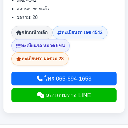
เลข: 4542
สถานะ: ขายแล้ว
ผลรวม: 28
กลับหน้าหลัก
ทะเบียนรถ เลข 4542
ทะเบียนรถ หมวด 6ขน
ทะเบียนรถ ผลรวม 28
โทร 065-694-1653
สอบถามทาง LINE