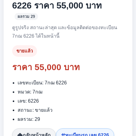
6226 ราคา 55,000 บาท
ผลรวม 29
ดูรูปจริง สถานะล่าสุด และข้อมูลติดต่อของทะเบียน
7กฌ 6226 ได้ในหน้านี้
ขายแล้ว
ราคา 55,000 บาท
เลขทะเบียน: 7กฌ 6226
หมวด: 7กฌ
เลข: 6226
สถานะ: ขายแล้ว
ผลรวม: 29
กลับหน้าหลัก
ทะเบียนรถ เลข 6226