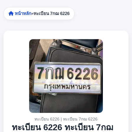
หน้าหลัก
»
ทะเบียน 7กฌ 6226
ทะเบียน 6226 | ทะเบียน 7กฌ 6226
ทะเบียน 6226 ทะเบียน 7กฌ