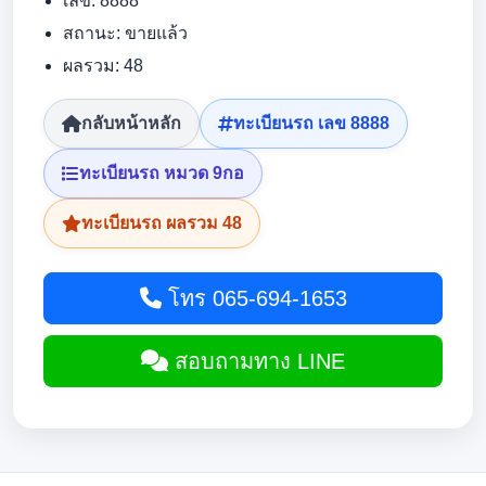
เลข: 8888
สถานะ: ขายแล้ว
ผลรวม: 48
กลับหน้าหลัก
ทะเบียนรถ เลข 8888
ทะเบียนรถ หมวด 9กอ
ทะเบียนรถ ผลรวม 48
โทร 065-694-1653
สอบถามทาง LINE